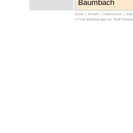
Baumbach
Home
|
Kontakt
|
Datenschutz
|
Imp
© Freie Wählergruppe der Stadt Rans