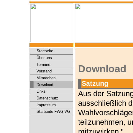
Startseite
Über uns
Termine
Download
Vorstand
Mitmachen
Satzung
Download
Links
Aus der Satzung
Datenschutz
ausschließlich d
Impressum
Wahlvorschläge
Startseite FWG VG
teilzunehmen, un
mitzuwirken."